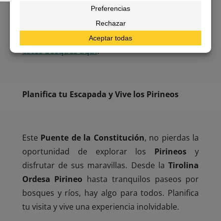
un espectáculo visual durante el otoño. Son
perfectos para pasear y disfrutar de la paz y
belleza del entorno.
Más información sobre
estos bosques aquí
.
Planifica tu Escapada y Vive los Pirineos
Este
Puente de la Constitución
, no pierdas la
oportunidad de explorar los
Pirineos
y
disfrutar de sus maravillas. Desde la
Tirolina
Ordesa Pirineo
hasta tranquilos paseos por
bosques y ríos, hay algo para todos. Planifica
tu visita y vive una experiencia inolvidable.