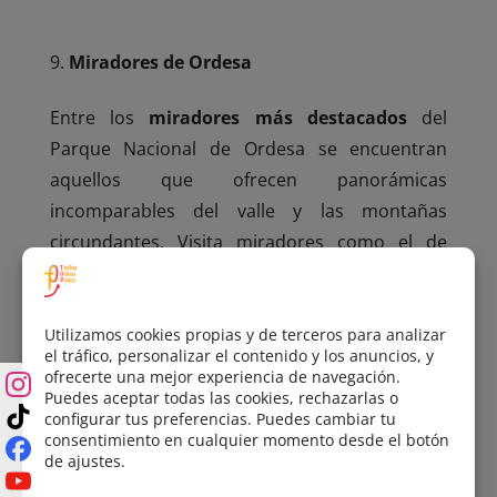
Miradores de Ordesa
Entre los
miradores más destacados
del
Parque Nacional de Ordesa se encuentran
aquellos que ofrecen panorámicas
incomparables del valle y las montañas
circundantes. Visita miradores como el de
Calcilarruego
, donde las vistas te dejarán sin
aliento.
Más sobre los miradores aquí
.
Bosques de Hayedos en Otoño
Los
bosques de hayas
en los Pirineos, como
los de
Ordesa y Bujaruelo
, se transforman en