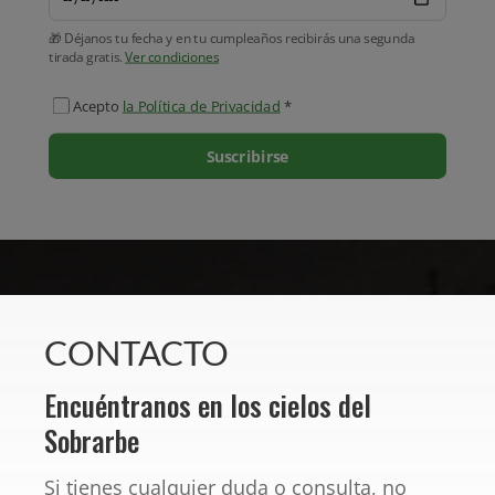
🎁 Déjanos tu fecha y en tu cumpleaños recibirás una segunda
tirada gratis.
Ver condiciones
Acepto
la Política de Privacidad
*
Suscribirse
CONTACTO
Encuéntranos en los cielos del
Sobrarbe
Si tienes cualquier duda o consulta, no