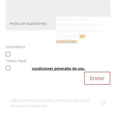
🎁 Déjanos tu fecha,
suscribete y consigue una
segunda tirada gratis por tu
cumpleaños.
Ver
condiciones
Suscribirse
¡Vuela con nosotros! Suscríbete a nuestra newsletter!
Asistente virtual
*Aviso legal
En línea
Acepto las
condiciones generales de uso.
Enviar
¡Hola! Soy Tiroline, el asistente de la
tirolina más rápida del mundo.
Pregúntame lo que quieras.
Información básica sobre protección de datos
de carácter personal.
Requisitos de peso para volar
Vuelo en pareja