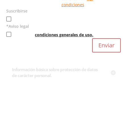
condiciones
Suscribirse
¡Vuela con nosotros! Suscríbete a nuestra newsletter!
Asistente virtual
*Aviso legal
Fuera de horario · Lun–Dom 10:00–18:00
Acepto las
condiciones generales de uso.
Enviar
¡Hola! Soy Tiroline, el asistente de la
tirolina más rápida del mundo.
Pregúntame lo que quieras.
Información básica sobre protección de datos
de carácter personal.
Requisitos de peso para volar
Vuelo en pareja
Cómo funciona el Bono Regalo
Opciones para niños
Qué más hacer por la zona
Cómo llegar y cuándo venir